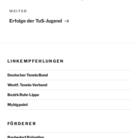
Nächster
WEITER
Beitrag
Erfolge der TuS-Jugend
LINKEMPFEHLUNGEN
Deutscher Tennis Bund
Westf. Tennis-Verband
Bezirk Ruhr-Lippe
Mybigpoint
FÖRDERER
Baubedarf Pröpsting