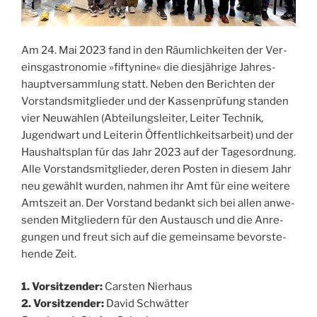
Am 24. Mai 2023 fand in den Räum­lich­kei­ten der Ver­
eins­gas­tro­no­mie »fif­ty­ni­ne« die dies­jäh­ri­ge Jah­res­
haupt­ver­samm­lung statt. Neben den Berich­ten der
Vor­stands­mit­glie­der und der Kas­sen­prü­fung stan­den
vier Neu­wah­len (Abtei­lungs­lei­ter, Lei­ter Tech­nik,
Jugend­wart und Lei­te­rin Öffent­lich­keits­ar­beit) und der
Haus­halts­plan für das Jahr 2023 auf der Tages­ord­nung.
Alle Vor­stands­mit­glie­der, deren Pos­ten in die­sem Jahr
neu gewählt wur­den, nah­men ihr Amt für eine wei­te­re
Amts­zeit an. Der Vor­stand bedankt sich bei allen anwe­
sen­den Mit­glie­dern für den Aus­tausch und die Anre­
gun­gen und freut sich auf die gemein­sa­me bevor­ste­
hen­de Zeit.
1. Vor­sit­zen­der:
Cars­ten Nierhaus
2. Vor­sit­zen­der:
David Schwätter