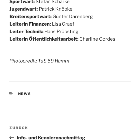
Sport­wart:
Ste­fan Scharke
Jugend­wart:
Patrick Knöpke
Brei­ten­sport­wart:
Gün­ter Darenberg
Lei­te­rin Finan­zen:
Lisa Graef
Lei­ter Tech­nik:
Hans Pröpsting
Lei­te­rin Öffent­lich­keits­ar­beit:
Char­line Cordes
Pho­to­credit: TuS 59 Hamm
KATEGORIEN
NEWS
Beitragsnavigation
Vorheriger
ZURÜCK
Beitrag
Info- und Kennlernnachmittag