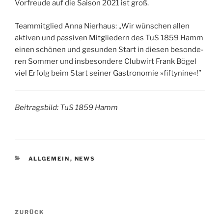
Vor­freu­de auf die Sai­son 2021 ist groß.
Team­mit­glied Anna Nier­haus: „Wir wün­schen allen
akti­ven und pas­si­ven Mit­glie­dern des TuS 1859 Hamm
einen schö­nen und gesun­den Start in die­sen beson­de­
ren Som­mer und ins­be­son­de­re Club­wirt Frank Bögel
viel Erfolg beim Start sei­ner Gas­tro­no­mie »fif­ty­ni­ne«!”
Bei­trags­bild: TuS 1859 Hamm
KATEGORIEN
ALLGEMEIN
,
NEWS
Beitragsnavigation
Vorheriger
ZURÜCK