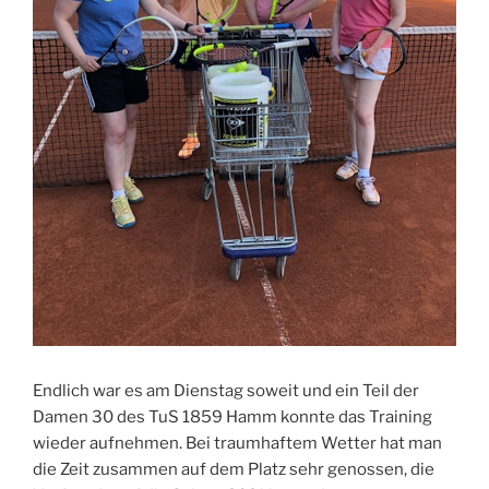
End­lich war es am Diens­tag soweit und ein Teil der
Damen 30 des TuS 1859 Hamm konn­te das Trai­ning
wie­der auf­neh­men. Bei traum­haf­tem Wet­ter hat man
die Zeit zusam­men auf dem Platz sehr genos­sen, die