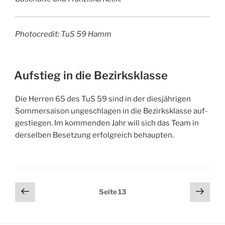
Pho­to­credit: TuS 59 Hamm
VERÖFFENTLICHT
Aufstieg in die Bezirksklasse
AM
Die Her­ren 65 des TuS 59 sind in der dies­jäh­ri­gen
Som­mer­sai­son unge­schla­gen in die Bezirks­klas­se auf­
ge­stie­gen. Im kom­men­den Jahr will sich das Team in
der­sel­ben Beset­zung erfolg­reich behaupten.
Seitennummerierung
Vorherige
Näch
Seite
13
Seite
Seit
der
Beiträge