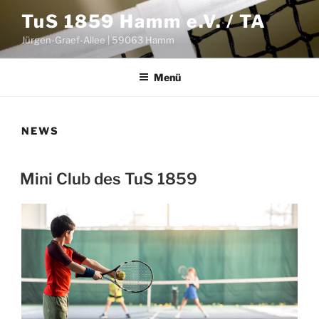
Zum
TuS 1859 Hamm e.V. / TA
Inhalt
Jürgen-Graef-Allee | 59063 Hamm
springen
Menü
NEWS
VERÖFFENTLICHT
Mini Club des TuS 1859
AM