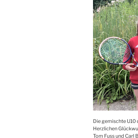
Die gemisch­te U10 d
Herz­li­chen Glück­w
Tom Fuss und Carl 