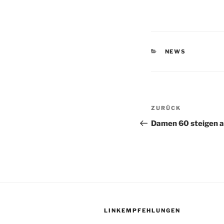
KATEGORIEN
NEWS
Beitragsnav
Vorheriger
ZURÜCK
Beitrag
Damen 60 steigen a
LINKEMPFEHLUNGEN