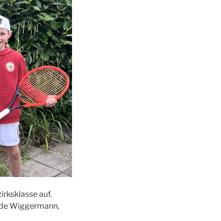
rks­klas­se auf.
l­de Wig­ger­mann,