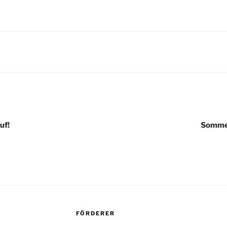
igation
uf!
Sommer
FÖRDERER