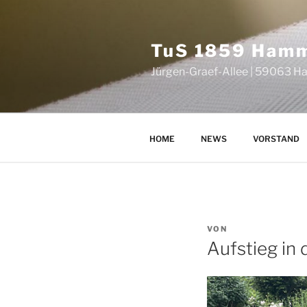
Zum
Inhalt
springen
TuS 1859 Hamm 
Jürgen-Graef-Allee | 59063 
HOME
NEWS
VORSTAND
VERÖFFENTLICHT
VON
AM
Aufstieg in 