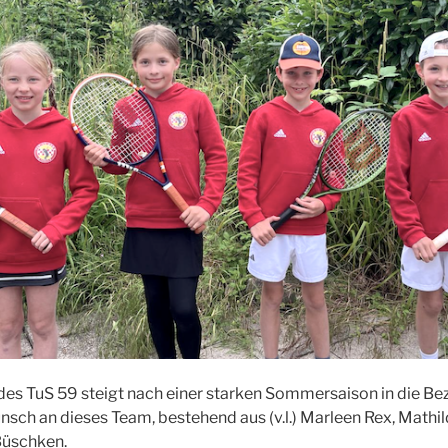
es TuS 59 steigt nach einer star­ken Som­mer­sai­son in die Bezi
unsch an die­ses Team, bestehend aus (v.l.) Mar­leen Rex, Mat­hi
Büschken.