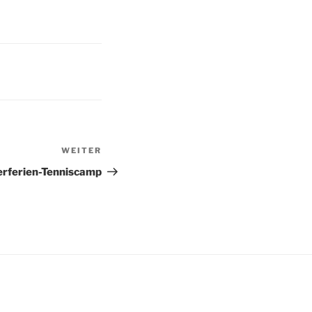
WEITER
Nächster
Beitrag
ferien-Tenniscamp